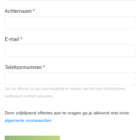
Achternaam
*
E-mail
*
Telefoonnummer
*
Om de offertes zo op maat mogelijk te maken, kan het zijn dat bedrijven
telefonisch contact opnemen.
Door vrijblijvend offertes aan te vragen ga je akkoord met onze
algemene voorwaarden
.