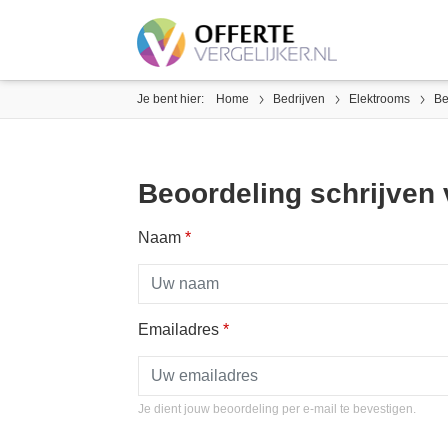
Je bent hier:
Home
Bedrijven
Elektrooms
Be
Beoordeling schrijven
Naam
*
Emailadres
*
Je dient jouw beoordeling per e-mail te bevestigen.