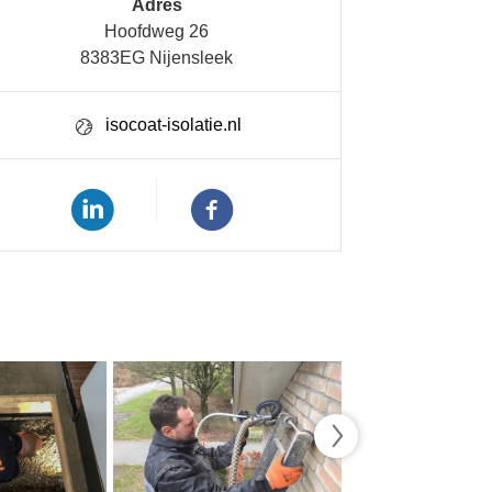
Adres
Hoofdweg 26
8383EG Nijensleek
isocoat-isolatie.nl