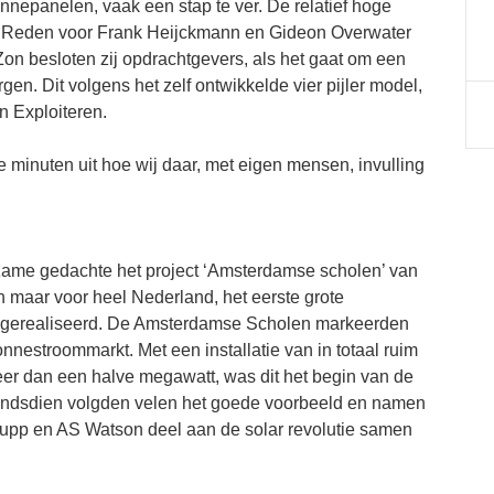
nepanelen, vaak een stap te ver. De relatief hoge
el. Reden voor Frank Heijckmann en Gideon Overwater
Zon besloten zij opdrachtgevers, als het gaat om een
en. Dit volgens het zelf ontwikkelde vier pijler model,
n Exploiteren.
 minuten uit hoe wij daar, met eigen mensen, invulling
rzame gedachte het project ‘Amsterdamse scholen’ van
n maar voor heel Nederland, het eerste grote
om gerealiseerd. De Amsterdamse Scholen markeerden
nnestroommarkt. Met een installatie van in totaal ruim
er dan een halve megawatt, was dit het begin van de
Sindsdien volgden velen het goede voorbeeld en namen
upp en AS Watson deel aan de solar revolutie samen