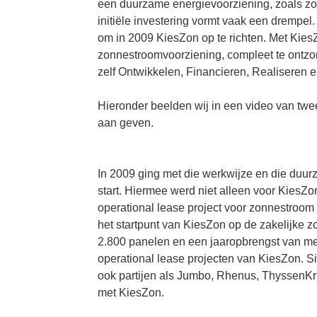
een duurzame energievoorziening, zoals zon
initiële investering vormt vaak een dremp
om in 2009 KiesZon op te richten. Met Kies
zonnestroomvoorziening, compleet te ontzorg
zelf Ontwikkelen, Financieren, Realiseren e
Hieronder beelden wij in een video van twee
aan geven.
In 2009 ging met die werkwijze en die duu
start. Hiermee werd niet alleen voor KiesZo
operational lease project voor zonnestro
het startpunt van KiesZon op de zakelijke zo
2.800 panelen en een jaaropbrengst van me
operational lease projecten van KiesZon. 
ook partijen als Jumbo, Rhenus, ThyssenKr
met KiesZon.