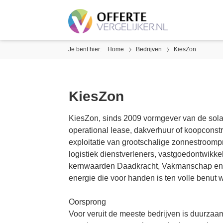
Je bent hier:
Home
Bedrijven
KiesZon
KiesZon
KiesZon, sinds 2009 vormgever van de solar
operational lease, dakverhuur of koopconstru
exploitatie van grootschalige zonnestroompr
logistiek dienstverleners, vastgoedontwikke
kernwaarden Daadkracht, Vakmanschap en Pa
energie die voor handen is ten volle benut w
Oorsprong
Voor veruit de meeste bedrijven is duurzaamh