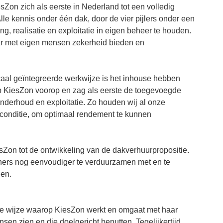
sZon zich als eerste in Nederland tot een volledig
lle kennis onder één dak, door de vier pijlers onder een
ng, realisatie en exploitatie in eigen beheer te houden.
ar met eigen mensen zekerheid bieden en
icaal geïntegreerde werkwijze is het inhouse hebben
ep KiesZon voorop en zag als eerste de toegevoegde
onderhoud en exploitatie. Zo houden wij al onze
opconditie, om optimaal rendement te kunnen
sZon tot de ontwikkeling van de dakverhuurpropositie.
rtners nog eenvoudiger te verduurzamen met en te
len.
 de wijze waarop KiesZon werkt en omgaat met haar
sen zien en die doelgericht benutten. Tegelijkertijd