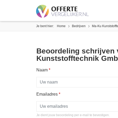
Je bent hier:
Home
Bedrijven
Ma-Ku Kunststoff
Beoordeling schrijven
Kunststofftechnik Gm
Naam
*
Emailadres
*
Je dient jouw beoordeling per e-mail te bevestigen.