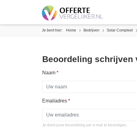
Je bent hier:
Home
Bedrijven
Solar Compleet
Beoordeling schrijven
Naam
*
Emailadres
*
Je dient jouw beoordeling per e-mail te bevestigen.