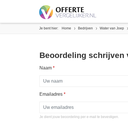
Je bent hier:
Home
Bedrijven
Water van Joep
Beoordeling schrijven
Naam
*
Emailadres
*
Je dient jouw beoordeling per e-mail te bevestigen.