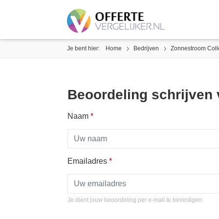
Je bent hier:
Home
Bedrijven
Zonnestroom Colle
Beoordeling schrijven 
Naam
*
Emailadres
*
Je dient jouw beoordeling per e-mail te bevestigen.