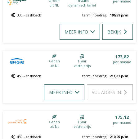
Groen
1 maand
per maand
uit NL
dynamisch tarief
330,- cashback
termijnbedrag:
196,59
p/m
MEER INFO
BEKIJK
173,82
Groen
1 jaar
per maand
uit NL
vaste prijs
450,- cashback
termijnbedrag:
211,32
p/m
MEER INFO
VUL ADRES IN
175,12
Groen
1 jaar
per maand
uit NL
vaste prijs
430,- cashback
termijnbedrag:
210,95
p/m