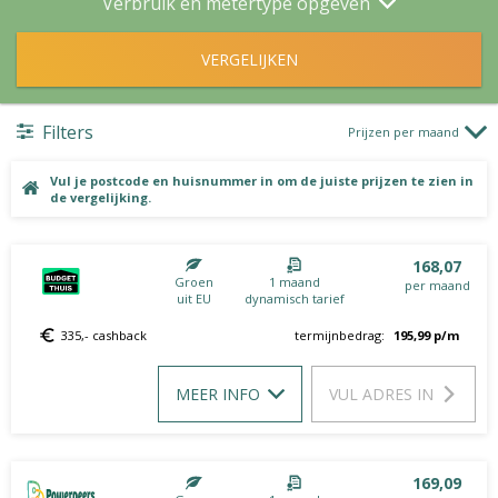
Verbruik en metertype opgeven
VERGELIJKEN
Filters
Prijzen per maand
Vul je postcode en huisnummer in om de juiste prijzen te zien in
de vergelijking.
168,07
Groen
1 maand
per maand
uit EU
dynamisch tarief
335,- cashback
termijnbedrag:
195,99
p/m
MEER INFO
VUL ADRES IN
169,09