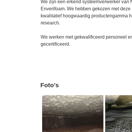
We zijn een erkend systeemverwerker van N
Enverifoam. We hebben gekozen met deze p
kwalitatief hoogwaardig productengamma h
research.
We werken met gekwalificeerd personeel e
gecertificeerd.
Foto's