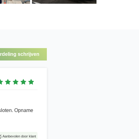
deling schrijven
esloten. Opname
Aanbevolen door klant