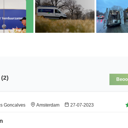
(2)
Beoor
es Goncalves
Amsterdam
27-07-2023
n