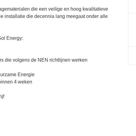
gematerialen die een veilige en hoog kwalitatieve
ie installatie die decennia lang meegaat onder alle
Sol Energy:
.
rs die volgens de NEN richtlijnen werken
Duurzame Energie
k binnen 4 weken
ijf