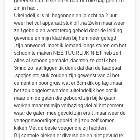
gereedschap miste en er daarom die dag geen zn
zin in had .
Uiteindelijk is hij begonnen en ja echt na 2 uur
weer het vul apparaat stuk pff .na 2wkn maar weer
zelf gebeld en werdt terug gebeld door de leiding
gevende en mijn klachten bij hem neer gelegd
,zijn antwoord ,moet ik iemand langs sturen om het
schoon te maken NEE TUURLIJK NIET heb zelf
alles al schoon gemaakt ,dachten ze dat ik het
3mnd zo laat liggen .ik denk dat dan de laadpaal
,spotjes etc stuk zouden zijn geweest van al het
cement en boor gruis wat er 3cm dik op lag .maar
het zou opgelost worden .uiteindelijk besloot ik
maar om de gaten die geboord zijn bij te gaan
werken maar tot mijn verbazing viel al het cement
waar de gaten mee gevuld zijn eruit ,maar weer de
vertegenwoordiger gebeld ,hij zou zelf komen
kijken Met de beste voeger die zij hadden .
Bij controle bleken er diverse delen niet gevuld te