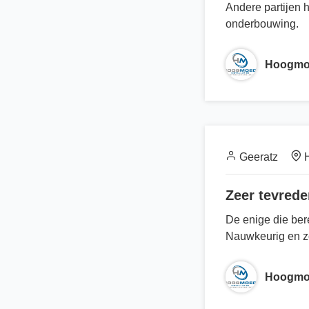
Andere partijen h
onderbouwing.
Hoogmoe
Geeratz
H
Zeer tevred
De enige die bere
Nauwkeurig en zo
Hoogmoe