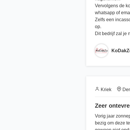
Vervolgens de ko
whatsapp of emai
Zelfs een incass
op.
Dit bedrijf zal je
KoDakZ
Kriek
Den
Zeer ontevr
Vorig jaar zonne
bezig om deze te
gewoon niet opd