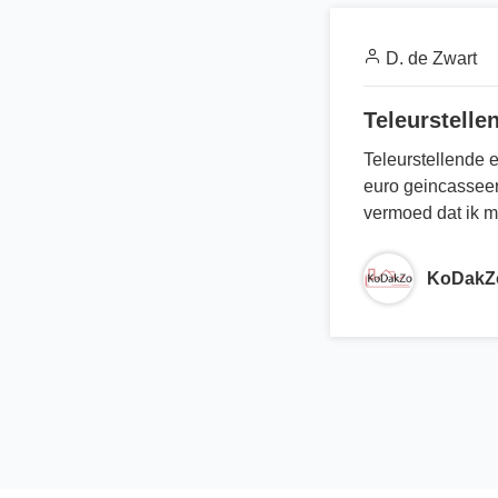
D. de Zwart
Teleurstelle
Teleurstellende 
euro geincasseerd
vermoed dat ik mi
KoDakZ