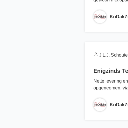
KoDakZ
J.L.J. Schout
Enigzinds Te
Nette levering e
opgeneomen, via
KoDakZ