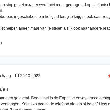
op stop gezet maar er werd niet meer gereageerd op telefonisch
l.
obureau ingeschakeld om het geld terug te krijgen ook daar reag
 niet helpen alleen maar van je stelen als ik ook naar andere react
o
 haag
24-10-2022
eden
panelen geleverd. Begin mei is de Enphase envoy ermee gestopt
 vervangen. Kodakzo neemt de telefoon niet op of beloofd iets
agen. Zeer onbetrouwbaar