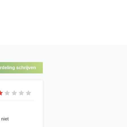
deling schrijven
 niet