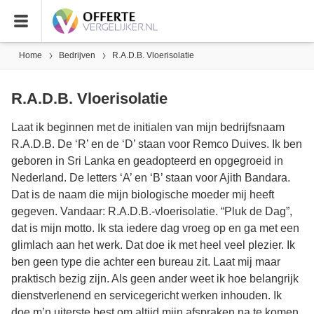
Home
Bedrijven
R.A.D.B. Vloerisolatie
R.A.D.B. Vloerisolatie
Laat ik beginnen met de initialen van mijn bedrijfsnaam
R.A.D.B. De ‘R’ en de ‘D’ staan voor Remco Duives. Ik ben
geboren in Sri Lanka en geadopteerd en opgegroeid in
Nederland. De letters ‘A’ en ‘B’ staan voor Ajith Bandara.
Dat is de naam die mijn biologische moeder mij heeft
gegeven. Vandaar: R.A.D.B.-vloerisolatie. “Pluk de Dag”,
dat is mijn motto. Ik sta iedere dag vroeg op en ga met een
glimlach aan het werk. Dat doe ik met heel veel plezier. Ik
ben geen type die achter een bureau zit. Laat mij maar
praktisch bezig zijn. Als geen ander weet ik hoe belangrijk
dienstverlenend en servicegericht werken inhouden. Ik
doe m’n uiterste best om altijd mijn afspraken na te komen.