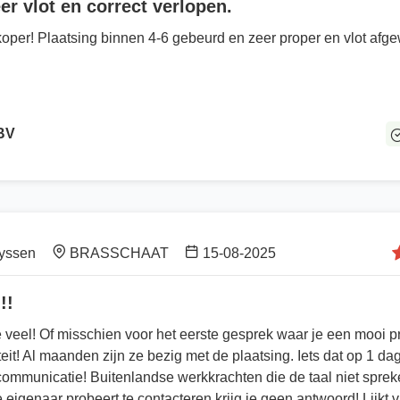
er vlot en correct verlopen.
koper! Plaatsing binnen 4-6 gebeurd en zeer proper en vlot afge
 BV
yssen
BRASSCHAAT
15-08-2025
!!
e veel! Of misschien voor het eerste gesprek waar je een mooi pr
viteit! Al maanden zijn ze bezig met de plaatsing. Iets dat op 1 d
communicatie! Buitenlandse werkkrachten die de taal niet sprek
 eigenaar probeert te contacteren krijg je geen antwoord! Lijkt 