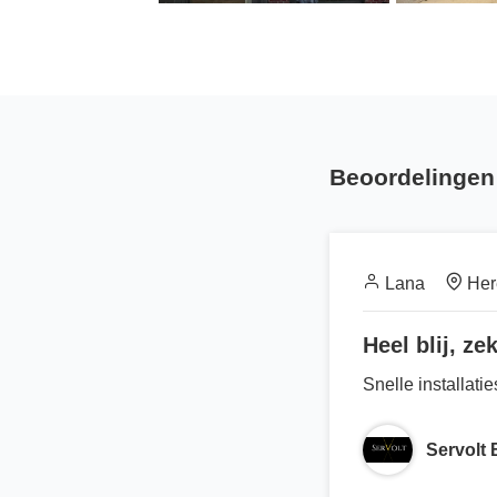
Beoordelingen 
Lana
Her
Heel blij, ze
Snelle installati
Servolt