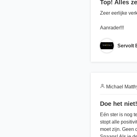
Top! Alles ze
Zeer eerlijke ver
Aanrader!!!
Servolt
Michael Matth
Doe het niet!
Eén ster is nog t
stopt alle positi
moet zijn. Geen 
Spaans! Als je de