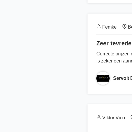
Femke
B
Zeer tevrede
Correcte prijzen
is zeker een aan
Servolt
Viktor Vico