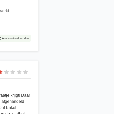
werkt.
Aanbevolen door klant
aatje krijgt! Daar
ag afgehandeld
en! Enkel
van de aardbol