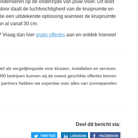
 condenseren op de onderzijde van jouw vloer. Dit doet
erdoor daalt de luchtvochtigheid van de kruipruimte en
tie een uitstekende oplossing wanneer de kruipruimte
n al vanaf 30 cm.
e? Vraag dan hier
gratis offertes
aan en ontdek hoeveel
ief als vergelijkingssite voor klussen, installaties en services.
0 bedrijven kunnen wij de meest geschikte offertes binnen
ze partners hebben we expertise over alles van zonnepanelen
Deel dit bericht via:
TWITTER
LINKEDIN
FACEBOOK