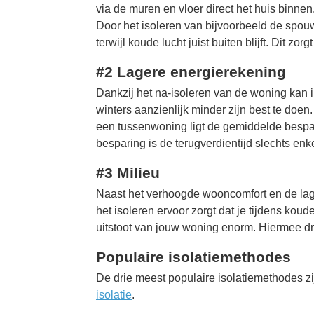
via de muren en vloer direct het huis binne
Door het isoleren van bijvoorbeeld de spouw
terwijl koude lucht juist buiten blijft. Dit z
#2 Lagere energierekening
Dankzij het na-isoleren van de woning kan in
winters aanzienlijk minder zijn best te doen.
een tussenwoning ligt de gemiddelde bespar
besparing is de terugverdientijd slechts enk
#3 Milieu
Naast het verhoogde wooncomfort en de lag
het isoleren ervoor zorgt dat je tijdens koud
uitstoot van jouw woning enorm. Hiermee draa
Populaire isolatiemethodes
De drie meest populaire isolatiemethodes z
isolatie
.