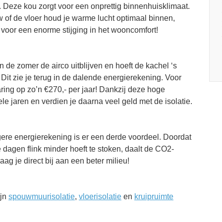
n. Deze kou zorgt voor een onprettig binnenhuisklimaat.
 of de vloer houd je warme lucht optimaal binnen,
orgt voor een enorme stijging in het wooncomfort!
 de zomer de airco uitblijven en hoeft de kachel ‘s
 Dit zie je terug in de dalende energierekening. Voor
ing op zo’n €270,- per jaar! Dankzij deze hoge
ele jaren en verdien je daarna veel geld met de isolatie.
ere energierekening is er een derde voordeel. Doordat
e dagen flink minder hoeft te stoken, daalt de CO2-
g je direct bij aan een beter milieu!
ijn
spouwmuurisolatie
,
vloerisolatie
en
kruipruimte