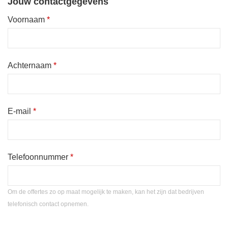
Jouw contactgegevens
Voornaam
*
Achternaam
*
E-mail
*
Telefoonnummer
*
Om de offertes zo op maat mogelijk te maken, kan het zijn dat bedrijven
telefonisch contact opnemen.