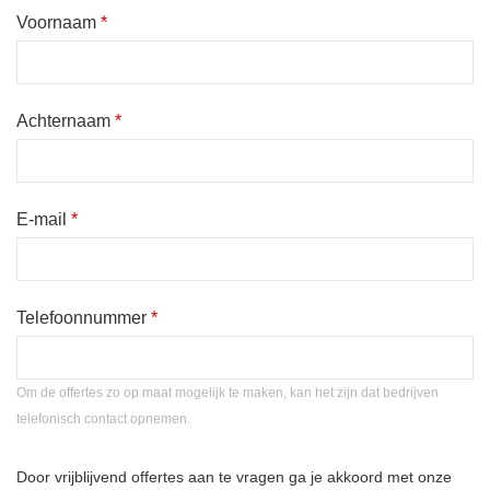
Voornaam
*
Achternaam
*
E-mail
*
Telefoonnummer
*
Om de offertes zo op maat mogelijk te maken, kan het zijn dat bedrijven
telefonisch contact opnemen.
Door vrijblijvend offertes aan te vragen ga je akkoord met onze