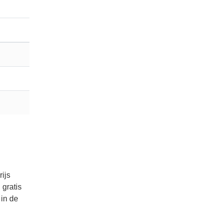
rijs
 gratis
 in de