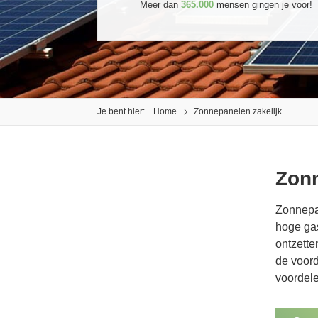
Meer dan
365.000
mensen gingen je voor!
Je bent hier:
Home
Zonnepanelen zakelijk
Zonn
Zonnepan
hoge gas
ontzette
de voord
voordel