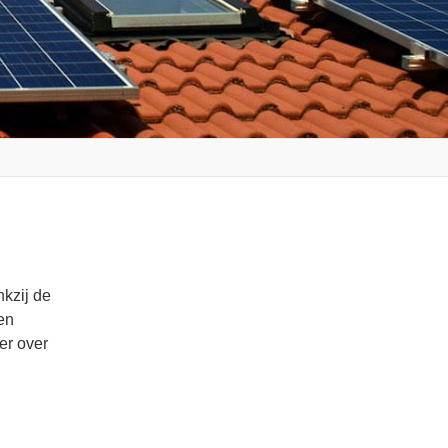
nkzij de
en
er over