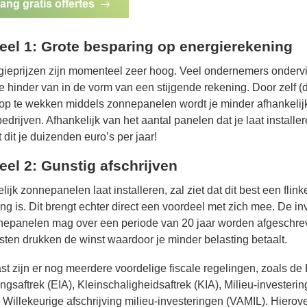
ang gratis offertes
eel 1: Grote besparing op energierekening
gieprijzen zijn momenteel zeer hoog. Veel ondernemers onderv
te hinder van in de vorm van een stijgende rekening. Door zelf (d
op te wekken middels zonnepanelen wordt je minder afhankelij
edrijven. Afhankelijk van het aantal panelen dat je laat installer
 dit je duizenden euro’s per jaar!
eel 2: Gunstig afschrijven
lijk zonnepanelen laat installeren, zal ziet dat dit best een flink
ing is. Dit brengt echter direct een voordeel met zich mee. De in
nepanelen mag over een periode van 20 jaar worden afgeschre
ten drukken de winst waardoor je minder belasting betaalt.
t zijn er nog meerdere voordelige fiscale regelingen, zoals de
ingsaftrek (EIA), Kleinschaligheidsaftrek (KIA), Milieu-investerin
 Willekeurige afschrijving milieu-investeringen (VAMIL). Hierov