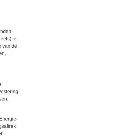
inden
eels) je
k van de
en,
e
vestering
ven.
 Energie-
gsaftrek
er