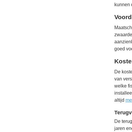
kunnen d
Voord
Maatsch
zwaarde
aanzienl
goed voo
Koste
De koste
van vers
welke fi
installe
altijd
mee
Terugv
De terug
jaren en