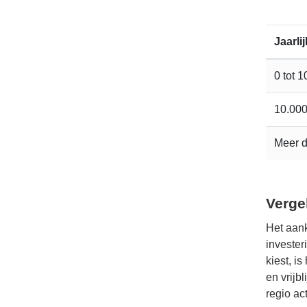
Jaarli
0 tot 
10.000
Meer 
Verge
Het aan
invester
kiest, i
en vrijbl
regio act