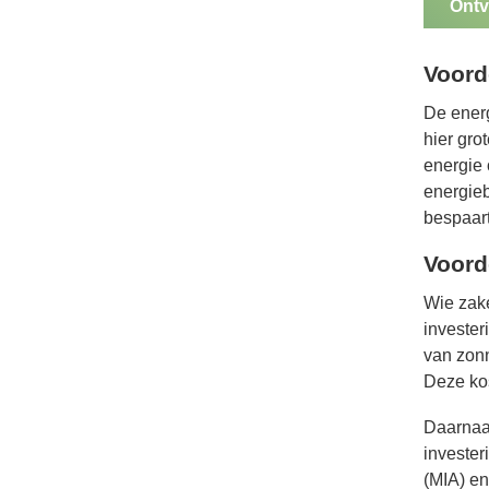
Ontv
Voord
De ener
hier gro
energie 
energieb
bespaart
Voord
Wie zake
invester
van zon
Deze kos
Daarnaas
invester
(MIA) en