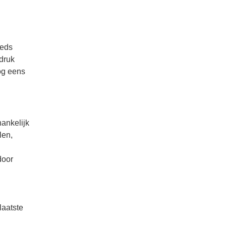
eeds
druk
nog eens
hankelijk
len,
door
laatste