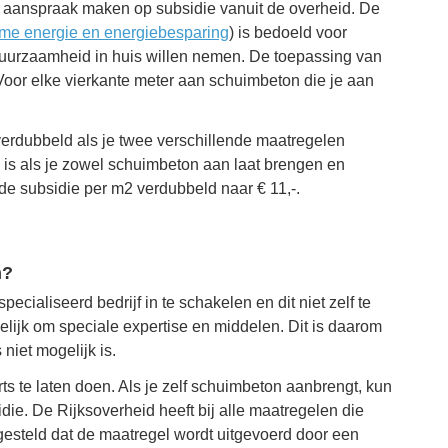
e aanspraak maken op subsidie vanuit de overheid. De
ame energie en energiebesparing
) is bedoeld voor
uurzaamheid in huis willen nemen. De toepassing van
oor elke vierkante meter aan schuimbeton die je aan
erdubbeld als je twee verschillende maatregelen
an is als je zowel schuimbeton aan laat brengen en
t de subsidie per m2 verdubbeld naar € 11,-.
n?
ialiseerd bedrijf in te schakelen en dit niet zelf te
ijk om speciale expertise en middelen. Dit is daarom
niet mogelijk is.
ts te laten doen. Als je zelf schuimbeton aanbrengt, kun
e. De Rijksoverheid heeft bij alle maatregelen die
gesteld dat de maatregel wordt uitgevoerd door een