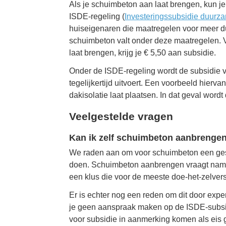
Als je schuimbeton aan laat brengen, kun j
ISDE-regeling (
Investeringssubsidie duurz
huiseigenaren die maatregelen voor meer d
schuimbeton valt onder deze maatregelen. V
laat brengen, krijg je € 5,50 aan subsidie.
Onder de ISDE-regeling wordt de subsidie v
tegelijkertijd uitvoert. Een voorbeeld hierv
dakisolatie laat plaatsen. In dat geval word
Veelgestelde vragen
Kan ik zelf schuimbeton aanbrenge
We raden aan om voor schuimbeton een gespec
doen. Schuimbeton aanbrengen vraagt namel
een klus die voor de meeste doe-het-zelvers 
Er is echter nog een reden om dit door exper
je geen aanspraak maken op de ISDE-subsidi
voor subsidie in aanmerking komen als eis 