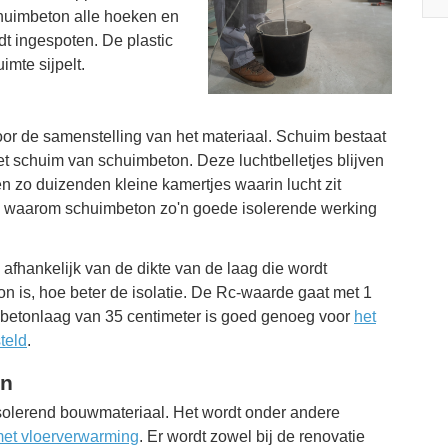
chuimbeton alle hoeken en
dt ingespoten. De plastic
uimte sijpelt.
or de samenstelling van het materiaal. Schuim bestaat
 het schuim van schuimbeton. Deze luchtbelletjes blijven
n zo duizenden kleine kamertjes waarin lucht zit
en waarom schuimbeton zo'n goede isolerende werking
afhankelijk van de dikte van de laag die wordt
n is, hoe beter de isolatie. De Rc-waarde gaat met 1
betonlaag van 35 centimeter is goed genoeg voor
het
teld
.
on
solerend bouwmateriaal. Het wordt onder andere
 met vloerverwarming
. Er wordt zowel bij de renovatie