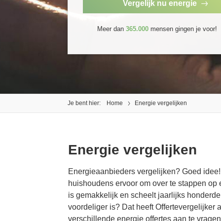
Vergelijk nu energie
Meer dan
365.000
mensen gingen je voor!
Je bent hier:
Home
Energie vergelijken
Energie vergelijken
Energieaanbieders vergelijken? Goed idee! 
Supersnel een compleet overzicht van de
huishoudens ervoor om over te stappen op e
mogelijkheden vergelijken. Lekker makkelijk
is gemakkelijk en scheelt jaarlijks honderd
veel besparen. Bedankt.
voordeliger is? Dat heeft Offertevergelijker a
verschillende energie offertes aan te vragen 