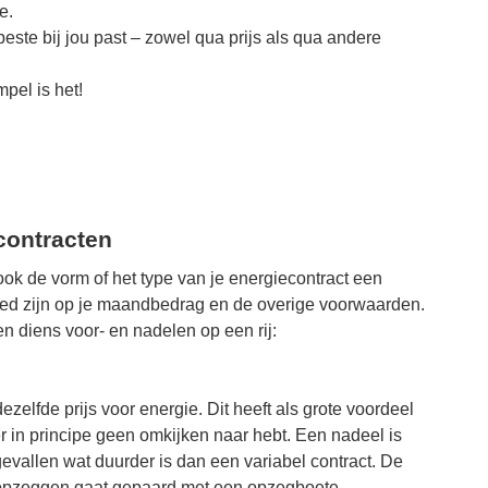
e.
este bij jou past – zowel qua prijs als qua andere
pel is het!
contracten
ok de vorm of het type van je energiecontract een
loed zijn op je maandbedrag en de overige voorwaarden.
n diens voor- en nadelen op een rij:
dezelfde prijs voor energie. Dit heeft als grote voordeel
ier in principe geen omkijken naar hebt. Een nadeel is
gevallen wat duurder is dan een variabel contract. De
jds opzeggen gaat gepaard met een opzegboete.