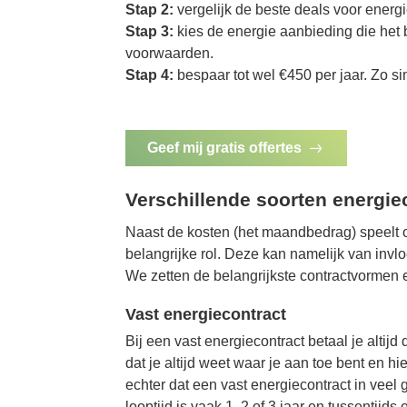
Stap 2:
vergelijk de beste deals voor energi
Stap 3:
kies de energie aanbieding die het b
voorwaarden.
Stap 4:
bespaar tot wel €450 per jaar. Zo sim
Geef mij gratis offertes
Verschillende soorten energie
Naast de kosten (het maandbedrag) speelt o
belangrijke rol. Deze kan namelijk van inv
We zetten de belangrijkste contractvormen e
Vast energiecontract
Bij een vast energiecontract betaal je altijd 
dat je altijd weet waar je aan toe bent en h
echter dat een vast energiecontract in veel 
looptijd is vaak 1, 2 of 3 jaar en tussenti