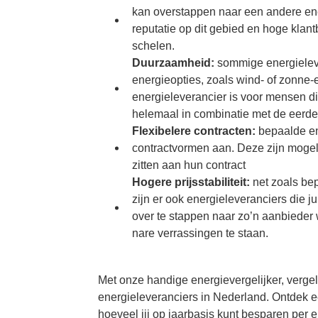
kan overstappen naar een andere ene
reputatie op dit gebied en hoge klant
schelen.
Duurzaamheid:
sommige energielev
energieopties, zoals wind- of zonne-
energieleverancier is voor mensen di
helemaal in combinatie met de eerd
Flexibelere contracten:
bepaalde en
contractvormen aan. Deze zijn mogelij
zitten aan hun contract
Hogere prijsstabiliteit:
net zoals bep
zijn er ook energieleveranciers die j
over te stappen naar zo’n aanbieder w
nare verrassingen te staan.
Met onze handige energievergelijker, vergeli
energieleveranciers in Nederland. Ontdek 
hoeveel jij op jaarbasis kunt besparen per 