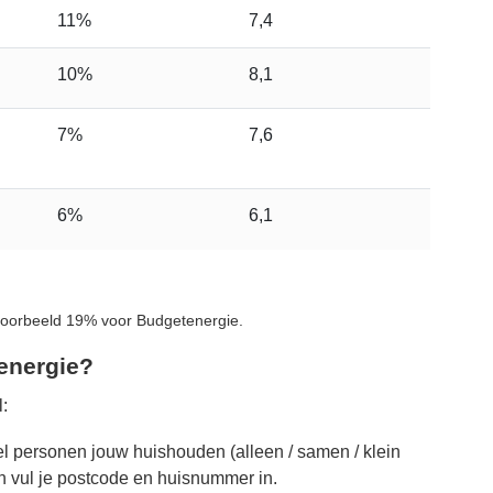
11%
7,4
10%
8,1
7%
7,6
6%
6,1
jvoorbeeld 19% voor Budgetenergie.
 energie?
:
el personen jouw huishouden (alleen / samen / klein
en vul je postcode en huisnummer in.