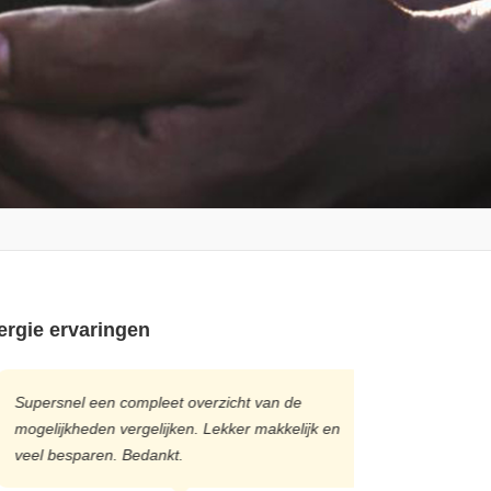
ergie ervaringen
upersnel een compleet overzicht van de
Ik zat al mijn 
ogelijkheden vergelijken. Lekker makkelijk en
wat ging verge
eel besparen. Bedankt.
maand goedkop
jaarbasis!