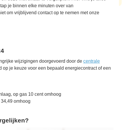
stap je binnen elke minuten over van
et om vrijblijvend contact op te nemen met onze
Rinie van Poppen,
Haarlem
24
angrijke wijzigingen doorgevoerd door de
centrale
d op je keuze voor een bepaald energiecontract of een
omlaag, op gas 10 cent omhoog
€ 34,49 omhoog
gelijken?