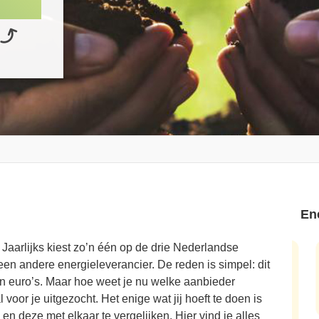
En
Jaarlijks kiest zo’n één op de drie Nederlandse
Ik zat al mijn halve leven bij essent. Tot ik eens
S
en andere energieleverancier. De reden is simpel: dit
 en
wat ging vergelijken en zag dat het 23 euro per
m
en euro’s. Maar hoe weet je nu welke aanbieder
maand goedkoper kon. Scheelt een hoop op
v
l voor je uitgezocht. Het enige wat jij hoeft te doen is
jaarbasis!
en deze met elkaar te vergelijken. Hier vind je alles