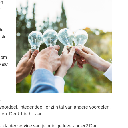
en
r
de
este
n om
kaar
e
voordeel. Integendeel, er zijn tal van andere voordelen,
ien. Denk hierbij aan:
e klantenservice van je huidige leverancier? Dan