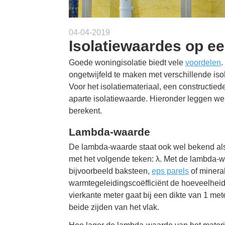
04-04-2019
Isolatiewaardes op een
Goede woningisolatie biedt vele
voordelen
.
ongetwijfeld te maken met verschillende is
Voor het isolatiemateriaal, een constructie
aparte isolatiewaarde. Hieronder leggen we 
berekent.
Lambda-waarde
De lambda-waarde staat ook wel bekend als
met het volgende teken: λ. Met de lambda
bijvoorbeeld baksteen,
eps parels
of mineral
warmtegeleidingscoëfficiënt de hoeveelheid 
vierkante meter gaat bij een dikte van 1 met
beide zijden van het vlak.